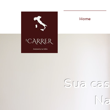
Home
Sua ca
N