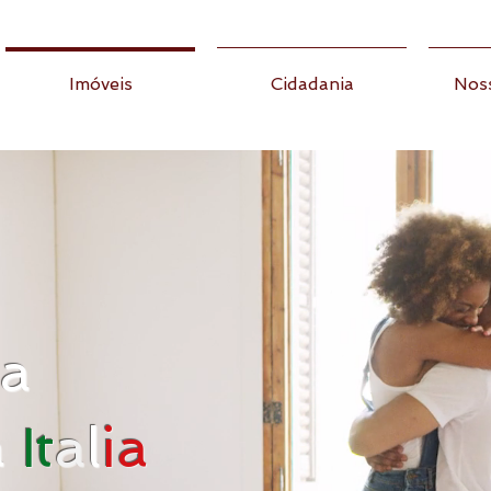
Imóveis
Cidadania
Noss
sa
a
It
a
l
ia