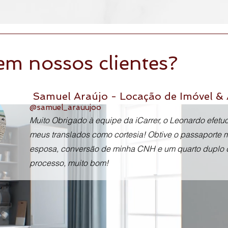
em nossos clientes?
Samuel Araújo - Locação de Imóvel & 
@samuel_arauujoo
Muito Obrigado à equipe da iCarrer, o Leonardo efetu
meus translados como cortesia! Obtive o passaporte 
esposa, conversão de minha CNH e um quarto duplo 
processo, muito bom!